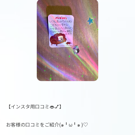
【インスタ用口コミ👄💅】
お客様の口コミをご紹介(๑╹ω╹๑ )♡