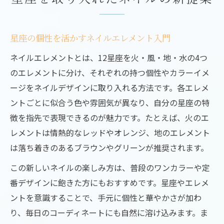
用法
エレメントで魅力引き立つセルフネイル術
セルフネイルに効く星座エレメント選び方
星座の個性を活かすネイルエレメント入門
エレメント別ネイルのコーディネート術
ネイルエレメントとは、12星座を火・風・地・水の4つ
ネイルエレメントで叶える簡単アレンジ
のエレメントに分け、それぞれの持つ個性やカラーイメ
ージをネイルデザインに取り入れる方法です。各エレメ
セルフネイルで個性が際立つエレメント技
ントごとに似合う色や雰囲気が異なり、自分の星座の特
ネイルエレメントで華やかセルフの実践法
徴を指先で表現できるのが魅力です。たとえば、火のエ
自分だけのカラーを楽しむ星座ネイル体験
レメントは情熱的なレッドやオレンジ、地のエレメント
星座ごとに異なるネイルカラーの選び方
は落ち着きのあるブラウンやグリーンが推奨されます。
ネイルエレメントで叶える私だけの配色
この新しいネイルの楽しみ方は、普段のワンカラーや定
星座×ネイルでつくる新しい自分体験
番デザインに飽きた方にもおすすめです。星座やエレメ
ネイルエレメントで毎日が楽しくなる理由
ントを意識することで、手元に個性と華やかさが加わ
星座に合わせたネイルエレメントの提案
り、毎日のコーディネートにも自然に溶け込みます。ま