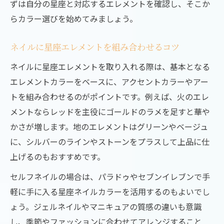
星座に合うネイルカラー選びのコツ
ずは自分の星座と対応するエレメントを確認し、そこか
ネイルエレメントを活かすカラー診断法
らカラー選びを始めてみましょう。
星座タイプ別ネイルカラー選択の秘訣
ネイルに星座エレメントを組み合わせるコツ
エレメントから考えるネイル色合わせ
ネイルに星座エレメントを取り入れる際は、基本となる
ネイルエレメントが導く最旬カラーの選び
エレメントカラーをベースに、アクセントカラーやアー
方
トを組み合わせるのがポイントです。例えば、火のエレ
星座ネイルで個性を引き出す配色ポイント
メントならレッドを主役にゴールドのラメを足すと華や
エレメント別ネイルアートの楽しみ方
かさが増します。地のエレメントはグリーンやベージュ
火・風・地・水別ネイルアートの特徴
に、シルバーのラインやストーンをプラスして上品に仕
ネイルエレメントで作るアートのバリエー
上げるのもおすすめです。
ション
セルフネイルの場合は、パラドゥやセブンイレブンで手
エレメント別に楽しむネイルデザイン例
軽に手に入る星座ネイルカラーを活用するのもよいでし
セルフでも簡単なエレメントネイル技法
ょう。ジェルネイルやマニキュアの質感の違いも意識
ネイルエレメントを使ったアートのコツ
し、季節やファッションに合わせてアレンジすること