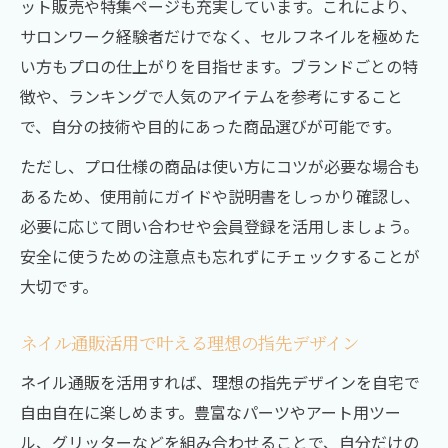
ット販売や特集ページも充実しています。これにより、
ネイル通販で揃う話題のジェルパーツ特集
サロンワーク経験者だけでなく、セルフネイルを極めた
初心者向けジェルネイル通販選び方ガイド
い方もプロの仕上がりを目指せます。ブランドごとの特
お得に揃えるネイル用品通販の選び方とは
徴や、ランキングで人気のアイテムを参考にすること
安いネイル用品通販でお得にまとめ買いを
で、自分の技術や目的にあった商品選びが可能です。
実現
ただし、プロ仕様の商品は使い方にコツが必要な場合も
ネイル専門店通販で高品質用品を手軽に入
あるため、使用前にガイドや説明書をしっかり確認し、
手
必要に応じて問い合わせや会員登録を活用しましょう。
ネイル通販おすすめアイテムの賢い選び方
安全に使うための注意点も忘れずにチェックすることが
コスパ重視で選ぶネイル通販活用法を伝授
大切です。
通販限定キャンペーンでネイル用品をお得
に
ネイル通販活用で叶える理想の指先デザイン
ネイル通販を活用すれば、理想の指先デザインを自宅で
自由自在に楽しめます。豊富なパーツやアート用ツー
ル、グリッターなどを組み合わせることで、自分だけの