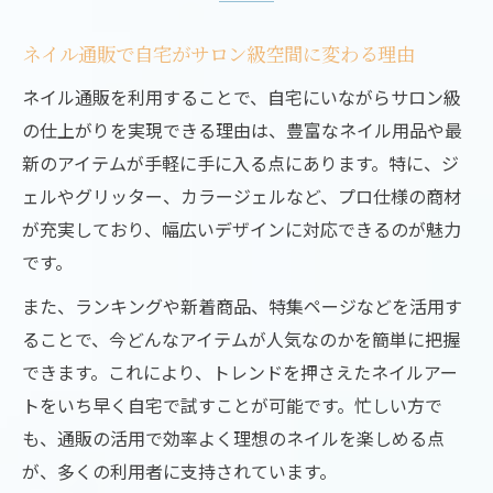
ネイル通販なら最新アートが手軽に楽しめる理
由
ネイル通販で自宅がサロン級空間に変わる理由
ネイル通販で旬のアートをすぐに取り入れ
ネイル通販を利用することで、自宅にいながらサロン級
る方法
の仕上がりを実現できる理由は、豊富なネイル用品や最
豊富なネイルパーツ通販でデザインの幅が
新のアイテムが手軽に手に入る点にあります。特に、ジ
広がる
ェルやグリッター、カラージェルなど、プロ仕様の商材
ジェルネイル通販おすすめアイテムの魅力
が充実しており、幅広いデザインに対応できるのが魅力
とは
です。
最新ネイルトレンドも通販なら即チェック
また、ランキングや新着商品、特集ページなどを活用す
可能
ることで、今どんなアイテムが人気なのかを簡単に把握
安いネイル用品通販でおしゃれアートに挑
できます。これにより、トレンドを押さえたネイルアー
戦
トをいち早く自宅で試すことが可能です。忙しい方で
今注目のネイル通販トレンドアイテム徹底解説
も、通販の活用で効率よく理想のネイルを楽しめる点
が、多くの利用者に支持されています。
ジェルネイル通販で見つかる話題の新作特