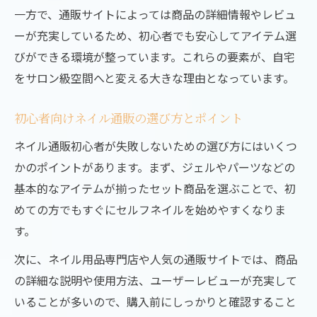
集
一方で、通販サイトによっては商品の詳細情報やレビュ
人気ネイルパーツ通販で流行デザインを先
ーが充実しているため、初心者でも安心してアイテム選
取り
びができる環境が整っています。これらの要素が、自宅
おしゃれ女子が注目のネイル通販おすすめ
をサロン級空間へと変える大きな理由となっています。
商品
初心者向けネイル通販の選び方とポイント
安いネイル用品通販で流行アイテムをまと
め買い
ネイル通販初心者が失敗しないための選び方にはいくつ
かのポイントがあります。まず、ジェルやパーツなどの
通販限定ネイルアイテムで個性を演出する
基本的なアイテムが揃ったセット商品を選ぶことで、初
コツ
めての方でもすぐにセルフネイルを始めやすくなりま
セルフネイル派が選ぶ通販おすすめ活用ポイン
す。
ト
ネイル通販でセルフ派に人気の便利アイテ
次に、ネイル用品専門店や人気の通販サイトでは、商品
ムとは
の詳細な説明や使用方法、ユーザーレビューが充実して
いることが多いので、購入前にしっかりと確認すること
初心者も安心ネイル通販スターターセット