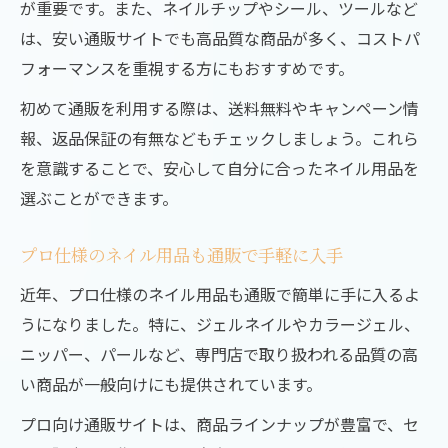
が重要です。また、ネイルチップやシール、ツールなど
活用術
は、安い通販サイトでも高品質な商品が多く、コストパ
口コミで話題のネイル通販おすすめポイン
フォーマンスを重視する方にもおすすめです。
ト集
初めて通販を利用する際は、送料無料やキャンペーン情
ネイル用品通販で揃える簡単デザインのコ
報、返品保証の有無などもチェックしましょう。これら
ツ
を意識することで、安心して自分に合ったネイル用品を
通販活用で時短セルフネイルを実現する方
選ぶことができます。
法
話題のジェルネイルも通販で簡単購入を実現
プロ仕様のネイル用品も通販で手軽に入手
ジェルネイル通販で人気カラーを手軽に体
近年、プロ仕様のネイル用品も通販で簡単に手に入るよ
験
うになりました。特に、ジェルネイルやカラージェル、
プロ愛用ジェルネイル通販おすすめ理由と
ニッパー、パールなど、専門店で取り扱われる品質の高
は
い商品が一般向けにも提供されています。
安いジェルネイル通販でトレンドを楽しむ
プロ向け通販サイトは、商品ラインナップが豊富で、セ
コツ