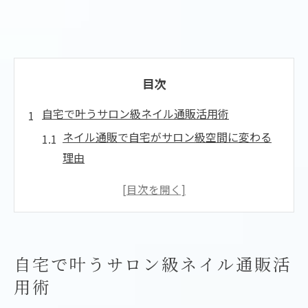
目次
自宅で叶うサロン級ネイル通販活用術
ネイル通販で自宅がサロン級空間に変わる
理由
初心者向けネイル通販の選び方とポイント
プロ仕様のネイル用品も通販で手軽に入手
ネイル通販活用で叶える理想の指先デザイ
ン
自宅で叶うサロン級ネイル通販活
ジェルネイル通販で楽しむトレンドアート
用術
体験