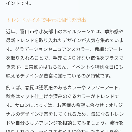
イントです。
マット仕上げで上品さを演出
季節ごとに楽しむトレンドネイルの楽しみ方
トレンドネイルで手元に個性を演出
春夏秋冬ごとの人気ネイルデザイン
近年、富山市や小矢部市のネイルシーンでは、季節感や
季節感を演出するカラー選びのコツ
最新トレンドを取り入れたデザインが人気を集めていま
トレンドネイルで気分をリフレッシュ
す。グラデーションやニュアンスカラー、繊細なアート
イベントに合わせたネイルの楽しみ方
を取り入れることで、手元にさりげない個性をプラスで
サロンで提案される季節限定デザイン
きます。日常使いはもちろん、イベントや特別な日にも
映えるデザインが豊富に揃っているのが特徴です。
爪の健康を守るためのケアとネイル活用法
ネイルケアで健康な爪を育てる秘訣
例えば、春夏は透明感のあるカラーやフラワーアート、
秋冬はマット仕上げや深みのあるカラーがトレンドで
フィルイン技術で自爪を守る方法
す。サロンによっては、お客様の希望に合わせてオリジ
日常でできる簡単ネイルケア習慣
ナルのデザイン提案をしてくれるため、気になるトレン
ネイルと爪の健康を両立するコツ
ドや自分らしいアレンジを相談してみましょう。流行を
サロン選びで重視したいケア技術
取り入れつつ、ライフスタイルに合わせたネイルを楽し