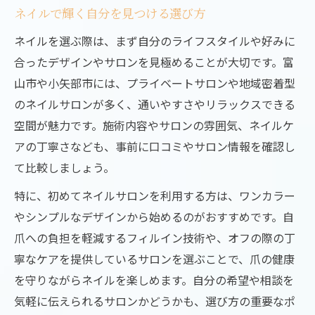
ネイルで輝く自分を見つける選び方
ネイルで手元に自信を持つコツ
ネイルを選ぶ際は、まず自分のライフスタイルや好みに
ハンドケアとネイルの相乗効果
合ったデザインやサロンを見極めることが大切です。富
自分らしさを表現するネイルの選び方
山市や小矢部市には、プライベートサロンや地域密着型
ネイルで叶える自分らしい表現方法
のネイルサロンが多く、通いやすさやリラックスできる
カウンセリングで理想のネイルへ
空間が魅力です。施術内容やサロンの雰囲気、ネイルケ
カラー選びが印象を左右する理由
アの丁寧さなども、事前に口コミやサロン情報を確認し
持ち込みデザイン相談のポイント
て比較しましょう。
ライフスタイルに合わせたネイル選び
特に、初めてネイルサロンを利用する方は、ワンカラー
上品ネイルで毎日に特別感をプラスする秘訣
やシンプルなデザインから始めるのがおすすめです。自
大人女性のための上品ネイル提案
爪への負担を軽減するフィルイン技術や、オフの際の丁
シンプルネイルで洗練された手元へ
寧なケアを提供しているサロンを選ぶことで、爪の健康
を守りながらネイルを楽しめます。自分の希望や相談を
ヌーディーカラーで魅せる上質感
気軽に伝えられるサロンかどうかも、選び方の重要なポ
ネイルサロンが叶える特別な時間