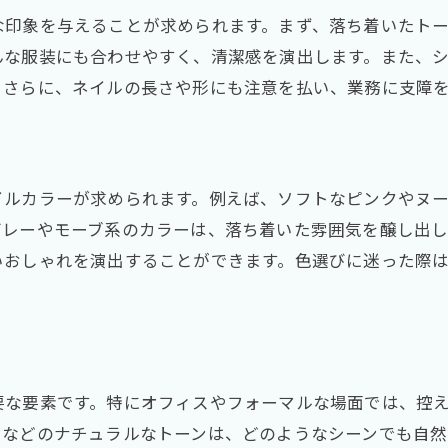
指先の印象を左右するネイル選び
な印象を与えることが求められます。まず、落ち着いたト
んな服装にも合わせやすく、清潔感を演出します。また、
ネイルで指先を魅力的に見せる方法
。さらに、ネイルの長さや形にも注意を払い、業務に支障
指先を引き立てるネイルの秘訣
ネイルがもたらす指先の美しさ
イルカラーが求められます。例えば、ソフトなピンクやヌ
グレーやモーブ系のカラーは、落ち着いた雰囲気を醸し出
いおしゃれを演出することができます。色選びに迷った際
要な要素です。特にオフィスやフォーマルな場面では、控
クなどのナチュラルなトーンは、どのようなシーンでも自然