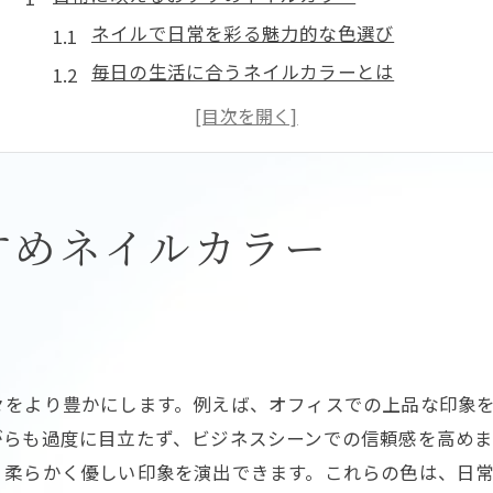
ネイルで日常を彩る魅力的な色選び
毎日の生活に合うネイルカラーとは
カジュアルシーンで映えるネイルの提案
日常使いに最適なネイルの選び方
ネイルで日常に華やかさを添える方法
指先を美しく見せるネイルカラー
すめネイルカラー
オフィスに最適なネイルの選び方
オフィス向けネイルのポイントとは
ビジネスシーンに合うネイルカラー
ネイルで上品さを演出するには
々をより豊かにします。例えば、オフィスでの上品な印象
職場で浮かないネイルの選び方
がらも過度に目立たず、ビジネスシーンでの信頼感を高めま
オフィスでの好印象を狙うネイル
、柔らかく優しい印象を演出できます。これらの色は、日