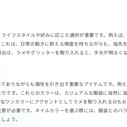
ネイルが与える第一印象の重要性
特別な日を彩るネイルカラー提案
特別なシーンにぴったりのネイル
ネイルで特別感を演出する方法
、ライフスタイルや好みに応じた選択が重要です。例えば
記念日におすすめのネイルカラー
。これは、日常の動きに耐える強度を持ちながらも、指先
華やかさを引き立てるネイル選び
場合は、ラメやグリッターを取り入れると、手元が明るく
ネイルがもたらす特別な日の感動
イベントに合わせたネイルの提案
案
ライフスタイルに合うネイルを選ぶ
ルでありながらも個性を引き出す重要なアイテムです。例
ライフスタイルに調和するネイル
たりです。これらのカラーは、カジュアルな服装に自然に
日常に溶け込むネイルカラー選び
ルなワンカラーにアクセントとしてラメを取り入れるのもお
ネイルでライフスタイルを表現する
注意が必要です。ネイルカラーを選ぶ際には、服装とのバ
ましょう。
自分らしさを引き出すネイルの選び方