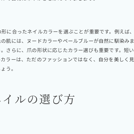
上品さと華やかさ両立のネイル選び
ネイルで魅力を高める秘訣
ネイルがもたらす上品な印象
の形に合ったネイルカラーを選ぶことが重要です。例えば
ネイルで表現する自分らしさ
色の肌には、ヌードカラーやペールブルーが自然に馴染みま
ネイルで自分らしさを表現する方法
う。さらに、爪の形状に応じたカラー選びも重要です。短
個性を反映するネイルの選び方
ルカラーは、ただのファッションではなく、自分を美しく
ネイルを通じて伝える私らしさ
しょう。
自分らしさを引き立てるネイル提案
ネイルで個性をアピールするには
ネイルの選び方
ネイルが叶える自分の表現
指先を彩るネイルカラーのコツ
指先を美しく彩るネイル選びのコツ
ネイルカラーで指先に華を添える