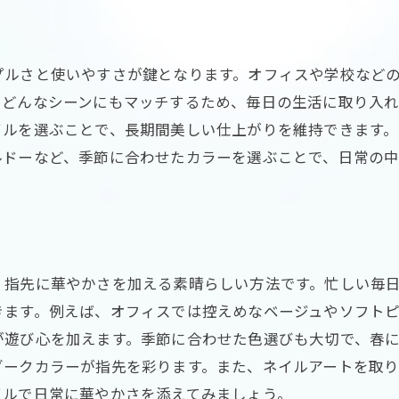
ライフスタイル別ネイルの提案
ネイルが叶える生活の質向上
シーン別ネイルカラーの選び方
プルさと使いやすさが鍵となります。オフィスや学校など
、どんなシーンにもマッチするため、毎日の生活に取り入
シーンに応じたネイル選びの基本
イルを選ぶことで、長期間美しい仕上がりを維持できます
場面に合わせたネイルカラーとは
ルドーなど、季節に合わせたカラーを選ぶことで、日常の
シーン別に考えるネイルの選び方
ネイルで場を彩るカラー選び
状況に合ったネイルデザインの提案
ネイルが演出する場の雰囲気
、指先に華やかさを加える素晴らしい方法です。忙しい毎
上品で華やかなネイルの秘訣
きます。例えば、オフィスでは控えめなベージュやソフト
上品さを引き立てるネイルテクニック
が遊び心を加えます。季節に合わせた色選びも大切で、春
華やかさを演出するネイルカラー
ダークカラーが指先を彩ります。また、ネイルアートを取
ネイルで品格を上げる方法
イルで日常に華やかさを添えてみましょう。