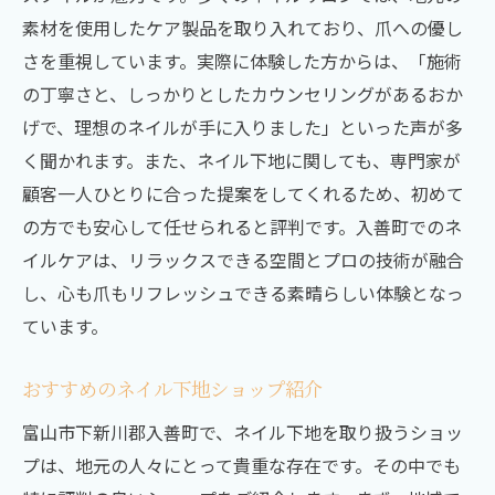
富山市のネイル下地情報最新トレンドとおすす
素材を使用したケア製品を取り入れており、爪への優し
めサロン
さを重視しています。実際に体験した方からは、「施術
富山市で話題のネイル下地トレンド
の丁寧さと、しっかりとしたカウンセリングがあるおか
おすすめのネイル下地とその特徴
げで、理想のネイルが手に入りました」といった声が多
サロンで使われるプロ仕様のネイル下地
く聞かれます。また、ネイル下地に関しても、専門家が
顧客一人ひとりに合った提案をしてくれるため、初めて
富山市でのネイル下地購入ガイド
の方でも安心して任せられると評判です。入善町でのネ
人気のネイル下地ブランド紹介
イルケアは、リラックスできる空間とプロの技術が融合
ネイル下地に関する最新ニュース
し、心も爪もリフレッシュできる素晴らしい体験となっ
プロが教えるネイルケアのコツ富山市下新川郡
ています。
入善町での体験談
自宅でできる簡単ネイルケア
おすすめのネイル下地ショップ紹介
ネイルを長持ちさせるケアテクニック
富山市下新川郡入善町で、ネイル下地を取り扱うショッ
プロが教えるネイルトラブルの対処法
プは、地元の人々にとって貴重な存在です。その中でも
シンプルに見せる！美しい指先のコツ