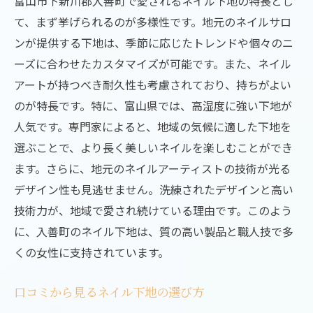
富山市下新川郡入善町で愛されるネイル下地の特長とし
て、まず挙げられるのが多様性です。地元のネイルサロ
季節ごとのおすすめネイル下地
ンが提供する下地は、季節に応じたトレンドや個々のニ
入善町で購入できる人気ネイル下地
ーズに合わせたカスタマイズが可能です。また、ネイル
ネイル下地の選び方Q&A
アートが持つべき耐久性も考慮されており、持ちがよい
入善町で人気のネイルサロン指先のおしゃれを
のが特長です。特に、富山県では、高湿度に強い下地が
楽しむ方法
人気です。専門家によると、地域の気候に適した下地を
地元で評判のネイルサロン紹介
選ぶことで、より長く美しいネイルを楽しむことができ
サロン選びのコツと注意点
ます。さらに、地元のネイルアーティストの技術が光る
サロンでのネイルケア体験談
デザイン性も見逃せません。洗練されたデザインと高い
人気ネイルサロンの予約方法と注意点
技術力が、地域で愛され続けている理由です。このよう
に、入善町のネイル下地は、質の高い製品と職人技で多
プロフェッショナルな施術を受けるメリッ
くの女性に支持されています。
ト
入善町でのサロン体験を楽しむためのポイ
口コミから見るネイル下地の選び方
ント