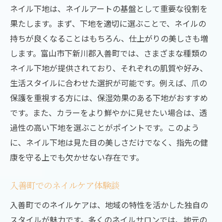
ネイル下地は、ネイルアートの基盤として重要な役割を
シーズンごとのおすすめデザイン
果たします。まず、下地を適切に選ぶことで、ネイルの
ネイルアート初心者でも楽しめるデザイン
持ちが良くなることはもちろん、仕上がりの美しさも増
地域のアーティストが手掛けるユニークな
します。富山市下新川郡入善町では、さまざまな種類の
デザイン
ネイル下地が提供されており、それぞれの肌質や好み、
ネイル下地で変わる指先の印象理想の仕上がり
生活スタイルに合わせた選択が可能です。例えば、爪の
を手に入れる
保護を重視する方には、保湿効果のある下地がおすすめ
ネイル下地が持つ効果とメリット
です。また、カラーをより鮮やかに見せたい場合は、透
過性の高い下地を選ぶことがポイントです。このよう
美しい指先を保つためのケア方法
に、ネイル下地は見た目の美しさだけでなく、指先の健
ネイル下地を使った印象アップのテクニッ
康を守る上でも欠かせない存在です。
ク
色選びで変わる！指先の印象
入善町でのネイルケア体験談
ネイル下地の活用法で差がつく美しさ
入善町でのネイルケアは、地域の特性を活かした独自の
プロが教えるネイル下地の使い方
スタイルが魅力です。多くのネイルサロンでは、地元の