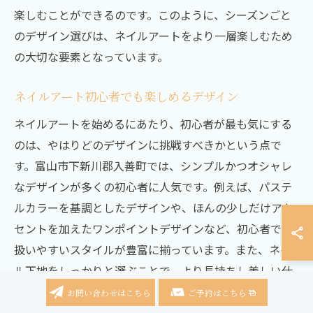
楽しむことができるのです。このように、シーズンごと
のデザイン選びは、ネイルアートをより一層楽しむため
の大切な要素となっています。
ネイルアート初心者でも楽しめるデザイン
ネイルアートを始めるにあたり、初心者が最も気にする
のは、やはりどのデザインに挑戦すべきかという点で
す。富山市下新川郡入善町では、シンプルかつオシャレ
なデザインが多くの初心者に人気です。例えば、パステ
ルカラーを基調としたデザインや、ほんの少しだけアク
セントを加えたワンポイントデザインなど、初心者でも
扱いやすいスタイルが豊富に揃っています。また、ネイ
ル下地をしっかりと選ぶことで、より長持ちし美しい仕
上がりを楽しむことが可能です。専門家が丁寧にアドバ
お問い合わせはこちら
ご予約はこちら
イスを提供してくれるので、自分に合ったデザインを見