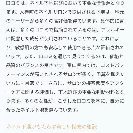
口コミは、ネイル下地選びにおいて重要な情報源となり
ネイル下地の種類を徹底解説あなたに合ったア
ます。入善町のネイルサロンで提供される下地は、地元
イテム選び
のユーザーから多くの高評価を得ています。具体的に言
ジェルネイル下地とポリッシュ下地の違い
えば、多くの口コミで指摘されているのは、アレルギー
自分に合ったネイル下地の見つけ方
に配慮した成分が使用されていることです。これによ
美容効果のあるネイル下地の選び方
り、敏感肌の方でも安心して使用できる点が評価されて
最新のネイル下地トレンド紹介
います。また、口コミを通じて見えてくるのは、価格と
初心者にもおすすめ！使いやすいネイル下
品質のバランスの良さです。富山県内では、コストパフ
地
ォーマンスが高いとされるサロンが多く、予算を抑えた
ネイル下地の保管方法と使用期限
い方にも最適です。さらに、サロンの接客態度やアフタ
ーケアに関する評価も、下地選びの重要な判断材料とな
地域で注目のネイルアートデザイン富山市で手
ります。多くの女性が、こうした口コミを基に、自分に
に入れる美しさ
合ったネイル下地を選んでいます。
流行のデザインを取り入れたネイル下地
入善町で人気のネイルアート特集
ネイル下地がもたらす美しい指先の秘訣
プロが作るネイルデザインの魅力