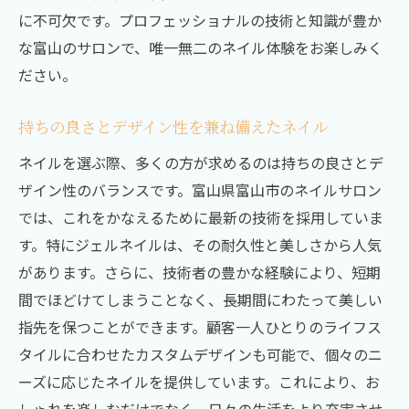
個性を最大限に活かすデザイン提案
に不可欠です。プロフェッショナルの技術と知識が豊か
独自の技術で創り出す個性的なスタイル
な富山のサロンで、唯一無二のネイル体験をお楽しみく
ださい。
個々の魅力を引き出すカウンセリング
富山市で発見する新しい自分のスタイル
持ちの良さとデザイン性を兼ね備えたネイル
アーティストと共に作るオリジナルデザイ
ネイルを選ぶ際、多くの方が求めるのは持ちの良さとデ
ン
ザイン性のバランスです。富山県富山市のネイルサロン
自己表現としてのネイルアート
では、これをかなえるために最新の技術を採用していま
富山県富山市で最新ネイル技術を体感できるサ
す。特にジェルネイルは、その耐久性と美しさから人気
ロンの特徴
があります。さらに、技術者の豊かな経験により、短期
最新技術を採用した施術の流れ
間でほどけてしまうことなく、長期間にわたって美しい
サロン選びのポイントと注意点
指先を保つことができます。顧客一人ひとりのライフス
お客様の声が証明するサロンの魅力
タイルに合わせたカスタムデザインも可能で、個々のニ
高品質を保つための取り組み
ーズに応じたネイルを提供しています。これにより、お