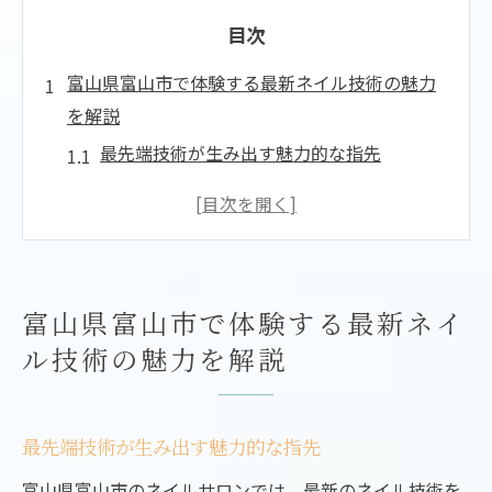
目次
富山県富山市で体験する最新ネイル技術の魅力
を解説
最先端技術が生み出す魅力的な指先
季節ごとのトレンドネイルの紹介
ネイル技術がもたらす心理的効果
プロフェッショナルによる個別対応の重要
性
富山県富山市で体験する最新ネイ
持ちの良さとデザイン性を兼ね備えたネイ
ル技術の魅力を解説
ル
富山市で見つける独自のネイルスタイル
ネイルデザインの幅広さと対応力が富山市で光
最先端技術が生み出す魅力的な指先
る理由
富山県富山市のネイルサロンでは、最新のネイル技術を