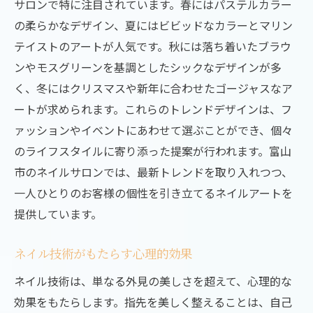
サロンで特に注目されています。春にはパステルカラー
富山市でのネイル体験が特別な理由
の柔らかなデザイン、夏にはビビッドなカラーとマリン
シンプルから華やかまで富山県富山市のネイル
テイストのアートが人気です。秋には落ち着いたブラウ
技術が叶えるデザイン
ンやモスグリーンを基調としたシックなデザインが多
シンプルなデザインの魅力
く、冬にはクリスマスや新年に合わせたゴージャスなア
華やかなアートネイルの紹介
ートが求められます。これらのトレンドデザインは、フ
ライフスタイルに合わせたデザイン選び
ァッションやイベントにあわせて選ぶことができ、個々
特別な日にぴったりのデザイン提案
のライフスタイルに寄り添った提案が行われます。富山
オーダーメイドのネイルデザインを楽しむ
市のネイルサロンでは、最新トレンドを取り入れつつ、
一人ひとりのお客様の個性を引き立てるネイルアートを
富山市ならではのネイルアートの特徴
提供しています。
富山市で手元を彩る最新ネイル技術の実態を探
る
ネイル技術がもたらす心理的効果
富山市のネイルサロンの現状
ネイル技術は、単なる外見の美しさを超えて、心理的な
新技術導入によるサービス向上
効果をもたらします。指先を美しく整えることは、自己
技術者が語るネイルの未来