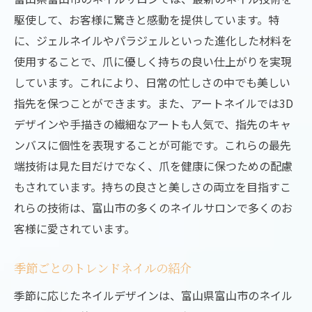
多様なデザインオプションとその利点
駆使して、お客様に驚きと感動を提供しています。特
顧客の希望を叶えるカスタマイズ力
に、ジェルネイルやパラジェルといった進化した材料を
実際の事例から学ぶデザインの可能性
使用することで、爪に優しく持ちの良い仕上がりを実現
しています。これにより、日常の忙しさの中でも美しい
最新技術で生まれる個性的なアート
指先を保つことができます。また、アートネイルでは3D
富山市のサロンが提供する特別な体験
デザインや手描きの繊細なアートも人気で、指先のキャ
季節やシーンに応じたネイル提案
ンバスに個性を表現することが可能です。これらの最先
富山県富山市で指先に魔法をかける最新ネイル
端技術は見た目だけでなく、爪を健康に保つための配慮
技術の秘密
もされています。持ちの良さと美しさの両立を目指すこ
最新技術が生むビジュアルの魔法
れらの技術は、富山市の多くのネイルサロンで多くのお
富山市のサロンが誇る技術力
客様に愛されています。
施術における使用材料の選び方
季節ごとのトレンドネイルの紹介
ネイル技術の進化がもたらす安心感
お客様の声が証明する魅力
季節に応じたネイルデザインは、富山県富山市のネイル