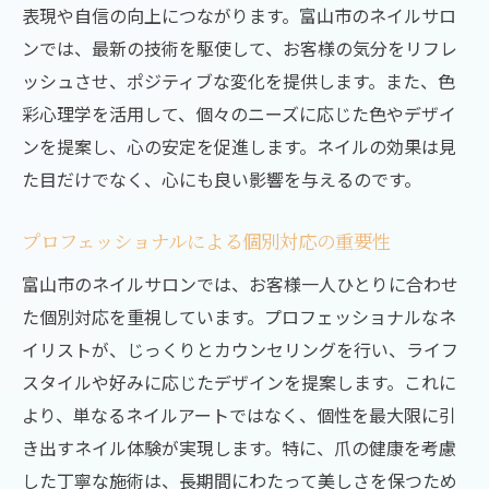
表現や自信の向上につながります。富山市のネイルサロ
お客様満足度の向上への取り組み
ンでは、最新の技術を駆使して、お客様の気分をリフレ
地域密着型サロンの強み
ッシュさせ、ポジティブな変化を提供します。また、色
富山市のネイル技術の進化と展望
彩心理学を活用して、個々のニーズに応じた色やデザイ
ネイルサロンが富山市で評価される理由とその
ンを提案し、心の安定を促進します。ネイルの効果は見
背景
た目だけでなく、心にも良い影響を与えるのです。
顧客満足度を高めるサービス
プロフェッショナルによる個別対応の重要性
地域に根ざしたサロンの存在意義
富山市のネイルサロンでは、お客様一人ひとりに合わせ
高評価を得るネイルアーティストの秘密
た個別対応を重視しています。プロフェッショナルなネ
口コミが示す信頼性の高さ
イリストが、じっくりとカウンセリングを行い、ライフ
技術力とサービスの両立
スタイルや好みに応じたデザインを提案します。これに
地域貢献への取り組み
より、単なるネイルアートではなく、個性を最大限に引
富山県富山市のネイル技術がもたらす個性の引
き出すネイル体験が実現します。特に、爪の健康を考慮
き出し方
した丁寧な施術は、長期間にわたって美しさを保つため