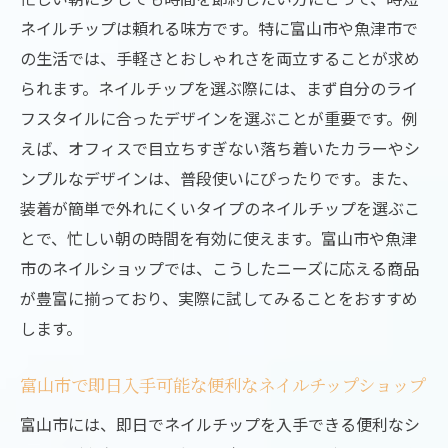
週末の予定に合わせたネイルチップの楽し
ネイルチップは頼れる味方です。特に富山市や魚津市で
み方
の生活では、手軽さとおしゃれさを両立することが求め
初めてでも安心！ネイルチップ選びのコツと富
られます。ネイルチップを選ぶ際には、まず自分のライ
山市での購入ポイント
フスタイルに合ったデザインを選ぶことが重要です。例
初心者におすすめのネイルチップの選び方
えば、オフィスで目立ちすぎない落ち着いたカラーやシ
富山市で初めてネイルチップを買う際の注
ンプルなデザインは、普段使いにぴったりです。また、
意点
装着が簡単で外れにくいタイプのネイルチップを選ぶこ
自分にぴったりのネイルチップの見つけ方
とで、忙しい朝の時間を有効に使えます。富山市や魚津
市のネイルショップでは、こうしたニーズに応える商品
富山市のネイルチップショップの特徴を徹
が豊富に揃っており、実際に試してみることをおすすめ
底解説
します。
失敗しないネイルチップのサイズ選びのポ
イント
富山市で即日入手可能な便利なネイルチップショップ
初めてのネイルチップ体験を成功させる秘
富山市には、即日でネイルチップを入手できる便利なシ
訣