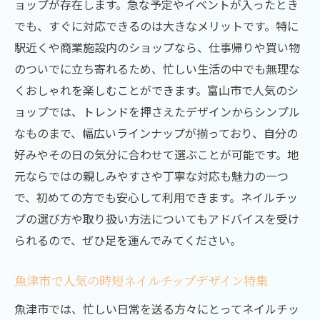
ョップが存在します。急な予定やイベントが入ったとき
魚津市で人気のデザインをチェック！ネイルチ
でも、すぐに対応できるのは大きなメリットです。特に
ップで気軽に個性を演出
駅近くや商業施設内のショップなら、仕事帰りや買い物
魚津市で流行中のネイルチップデザインと
のついでに立ち寄れるため、忙しい生活の中でも無理な
は？
くおしゃれを楽しむことができます。富山市で人気のシ
他と差をつけるオリジナルデザインのネイ
ョップでは、トレンドを押さえたデザインからシンプル
ルチップ
なものまで、幅広いラインナップが揃っており、自分の
季節に合わせたネイルチップの選び方
好みやその日の気分に合わせて選ぶことが可能です。地
魚津市のネイルサロンが勧めるトレンドス
元ならではの親しみやすさや丁寧な対応も魅力の一つ
タイル
で、初めての方でも安心して利用できます。ネイルチッ
ネイルチップで簡単に指先を彩る方法
プの選び方や取り扱い方法についてもアドバイスを受け
られるので、ぜひ足を運んでみてください。
友達に自慢できる個性派ネイルチップの探
し方
魚津市で人気の時短ネイルチップデザイン特集
ネイルチップの楽しみ方を広げる！富山市での
魚津市では、忙しい日常を送る方々にとってネイルチッ
最新トレンド