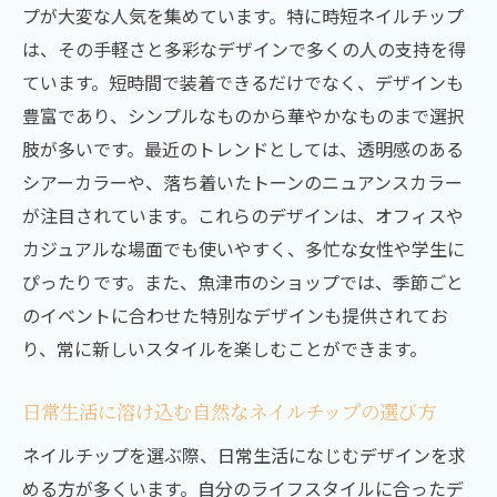
プが大変な人気を集めています。特に時短ネイルチップ
富山市で今注目のネイルチップトレンドを
は、その手軽さと多彩なデザインで多くの人の支持を得
紹介
ています。短時間で装着できるだけでなく、デザインも
最新デザインで指先に華を添えるネイルチ
豊富であり、シンプルなものから華やかなものまで選択
ップ
肢が多いです。最近のトレンドとしては、透明感のある
富山市のネイルイベントでチェックすべき
シアーカラーや、落ち着いたトーンのニュアンスカラー
トレンド
が注目されています。これらのデザインは、オフィスや
自分らしさを演出するためのネイルチップ
カジュアルな場面でも使いやすく、多忙な女性や学生に
の選び方
ぴったりです。また、魚津市のショップでは、季節ごと
季節ごとのトレンドデザインを取り入れた
のイベントに合わせた特別なデザインも提供されてお
ネイルチップ
り、常に新しいスタイルを楽しむことができます。
富山市で人気のネイルチップアートを解説
日常生活に溶け込む自然なネイルチップの選び方
忙しいあなたにおすすめ！富山市で手に入る簡
単ネイルチップ
ネイルチップを選ぶ際、日常生活になじむデザインを求
手軽に楽しめるネイルチップの魅力
める方が多くいます。自分のライフスタイルに合ったデ