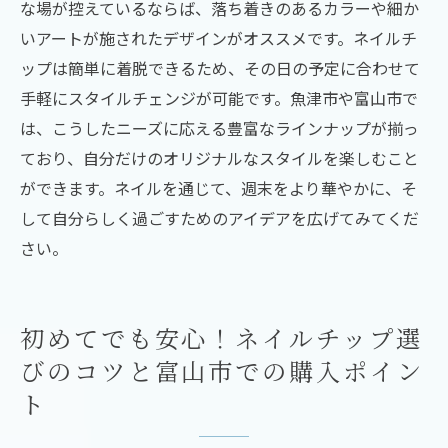
な場が控えているならば、落ち着きのあるカラーや細か
プ選び
いアートが施されたデザインがオススメです。ネイルチ
ネイルチップでオシャレを始める時の注意
ップは簡単に着脱できるため、その日の予定に合わせて
点
手軽にスタイルチェンジが可能です。魚津市や富山市で
魚津市の人気サロンで学ぶネイルチップの
は、こうしたニーズに応える豊富なラインナップが揃っ
基本
ており、自分だけのオリジナルなスタイルを楽しむこと
ができます。ネイルを通じて、週末をより華やかに、そ
初心者が選ぶべきネイルチップのデザイン
して自分らしく過ごすためのアイデアを広げてみてくだ
富山市の街中で見つける！日常に溶け込むナチ
さい。
ュラルネイルチップ
自然体で楽しむためのナチュラルネイルチ
ップ
初めてでも安心！ネイルチップ選
富山市のショップで見つけるナチュラルデ
びのコツと富山市での購入ポイン
ザイン
ト
オフィスにもぴったりなナチュラルネイル
チップ