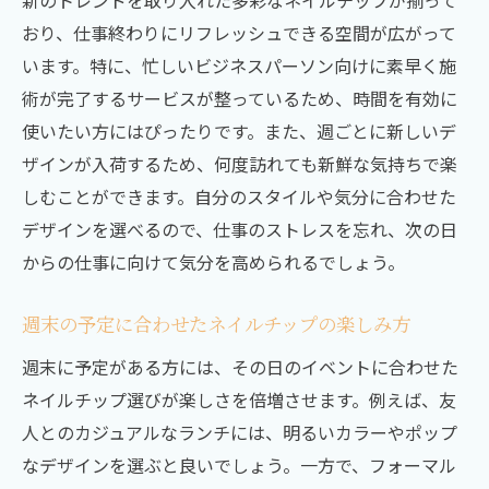
新のトレンドを取り入れた多彩なネイルチップが揃って
シーンに合わせたネイルチップの選び方
おり、仕事終わりにリフレッシュできる空間が広がって
います。特に、忙しいビジネスパーソン向けに素早く施
富山市のネイルサロンで人気のデザインを
術が完了するサービスが整っているため、時間を有効に
チェック
使いたい方にはぴったりです。また、週ごとに新しいデ
個性を引き出すためのネイルチップの選び
ザインが入荷するため、何度訪れても新鮮な気持ちで楽
方
しむことができます。自分のスタイルや気分に合わせた
富山市と魚津市で注目のネイルチップデザ
デザインを選べるので、仕事のストレスを忘れ、次の日
イン
からの仕事に向けて気分を高められるでしょう。
ネイル初心者必見！魚津市のネイルチップで手
軽にオシャレを楽しむ
週末の予定に合わせたネイルチップの楽しみ方
初めてでも安心！簡単ネイルチップの使い
週末に予定がある方には、その日のイベントに合わせた
方
ネイルチップ選びが楽しさを倍増させます。例えば、友
魚津市でおすすめの初心者向けネイルチッ
人とのカジュアルなランチには、明るいカラーやポップ
プ
なデザインを選ぶと良いでしょう。一方で、フォーマル
手軽におしゃれを楽しむためのネイルチッ