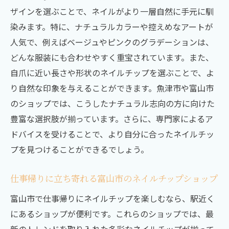
ザインを選ぶことで、ネイルがより一層自然に手元に馴
富山市で見つかる人気の簡単ネイルチップ
染みます。特に、ナチュラルカラーや控えめなアートが
普段使いに最適！おすすめのネイルチップ
人気で、例えばベージュやピンクのグラデーションは、
デザイン
どんな服装にも合わせやすく重宝されています。また、
忙しい日常を彩る簡単ネイルチップの選び
自爪に近い長さや形状のネイルチップを選ぶことで、よ
方
り自然な印象を与えることができます。魚津市や富山市
富山市のショップで手に入る便利なネイル
のショップでは、こうしたナチュラル志向の方に向けた
チップ
豊富な選択肢が揃っています。さらに、専門家によるア
簡単に装着できるネイルチップのコツ
ドバイスを受けることで、より自分に合ったネイルチッ
富山市と魚津市で探すおしゃれなネイルチップ
プを見つけることができるでしょう。
のデザイン特集
富山市で見つけるおしゃれなネイルチップ
仕事帰りに立ち寄れる富山市のネイルチップショップ
デザイン
富山市で仕事帰りにネイルチップを楽しむなら、駅近く
魚津市で流行中の最新ネイルチップデザイ
にあるショップが便利です。これらのショップでは、最
ン