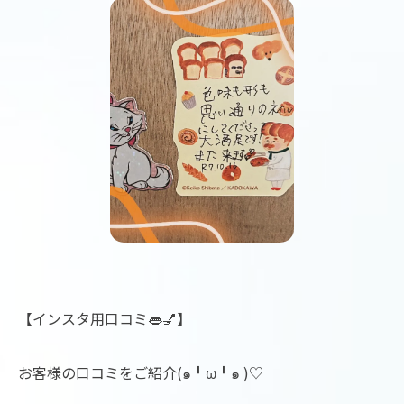
【インスタ用口コミ👄💅】
お客様の口コミをご紹介(๑╹ω╹๑ )♡