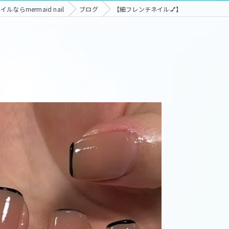
ならmermaid nail
ブログ
【細フレンチネイル💅】